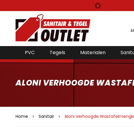
gels en sanitair van alle bekende merken!
PVC
Tegels
Materialen
Sanita
ALONI VERHOOGDE WASTA
Home
Sanitair
Aloni Verhoogde Wastafelmeng