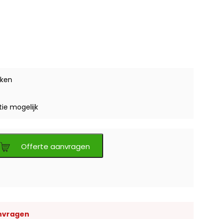
ken
tie mogelijk
Offerte aanvragen
nvragen