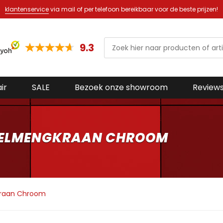
klantenservice
via mail of per telefoon bereikbaar voor de beste prijzen!
9.3
ir
SALE
Bezoek onze showroom
Review
FELMENGKRAAN CHROOM
kraan Chroom