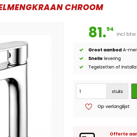
FELMENGKRAAN CHROOM
81.
94
incl btw
Groot aanbod
A-mer
Snelle
levering
Tegelzetten of installa
stuks
Op verlanglijst
Offerte aa