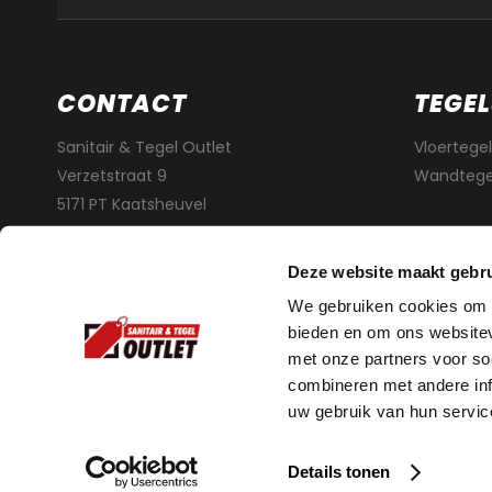
CONTACT
TEGEL
Sanitair & Tegel Outlet
Vloertegel
Verzetstraat 9
Wandtege
5171 PT Kaatsheuvel
info@sanitairentegeloutlet.nl
Deze website maakt gebru
We gebruiken cookies om c
bieden en om ons websitev
Volg ons op
met onze partners voor so
combineren met andere inf
uw gebruik van hun servic
Details tonen