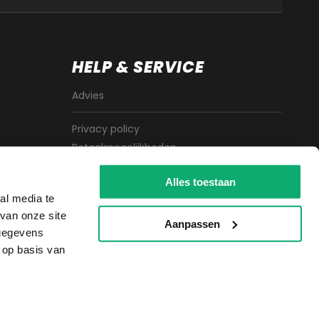
HELP & SERVICE
Advies
Privacy policy
Betaalmogelijkheden
Algemene voorwaarden
Alles toestaan
Sitemap
al media te
Cookies
van onze site
Aanpassen
 gegevens
 op basis van