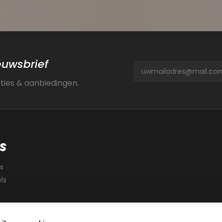
ieuwsbrief
cties & aanbiedingen.
S
s
ls