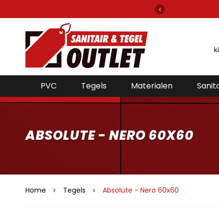
elefoon bereikbaar voor de beste prijzen!
PVC
Tegels
Materialen
Sanita
ABSOLUTE - NERO 60X60
Home
Tegels
Absolute - Nero 60x60