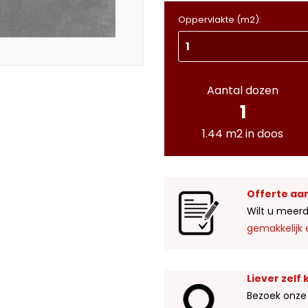
Oppervlakte (m2):
Aantal dozen
1
1.44 m2 in doos
Offerte aa
Wilt u meerd
gemakkelijk 
Liever zelf
Bezoek onze