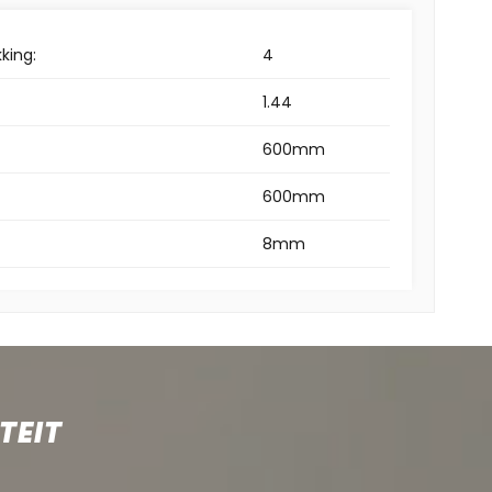
king:
4
1.44
600mm
600mm
8mm
TEIT