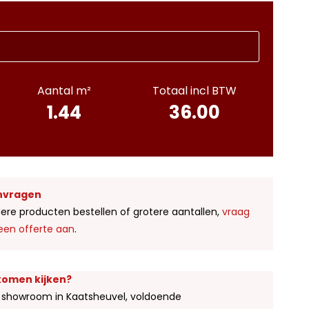
Aantal m²
Totaal incl BTW
1.44
36.00
nvragen
ere producten bestellen of grotere aantallen,
vraag
een offerte aan
.
 komen kijken?
 showroom in Kaatsheuvel, voldoende