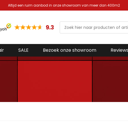
Altijd een ruim aanbod in onze showroom van meer dan 400m2
9.3
ir
SALE
Bezoek onze showroom
Review