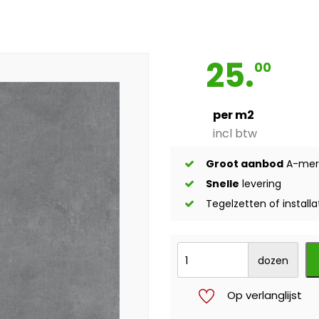
25.
00
per m2
incl btw
Groot aanbod
A-mer
Snelle
levering
Tegelzetten of installa
dozen
Op verlanglijst